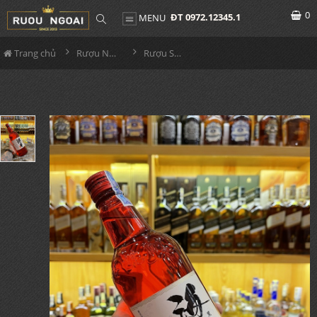
0
ĐT 0972.12345.1
MENU
Trang chủ
Rượu Nhật
Rượu Sochu Kaido Nhật