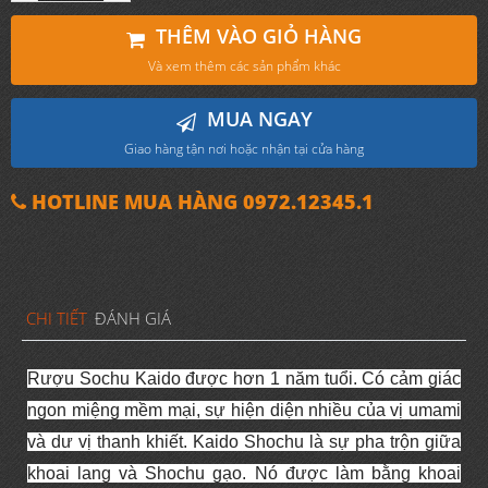
THÊM VÀO GIỎ HÀNG
Và xem thêm các sản phẩm khác
MUA NGAY
Giao hàng tận nơi hoặc nhận tại cửa hàng
HOTLINE MUA HÀNG 0972.12345.1
CHI TIẾT
ĐÁNH GIÁ
Rượu Sochu Kaido được hơn 1 năm tuổi. Có cảm giác
ngon miệng mềm mại, sự hiện diện nhiều của vị umami
và dư vị thanh khiết.
Kaido Shochu là sự pha trộn giữa
khoai lang và Shochu gạo.
Nó được làm bằng khoai