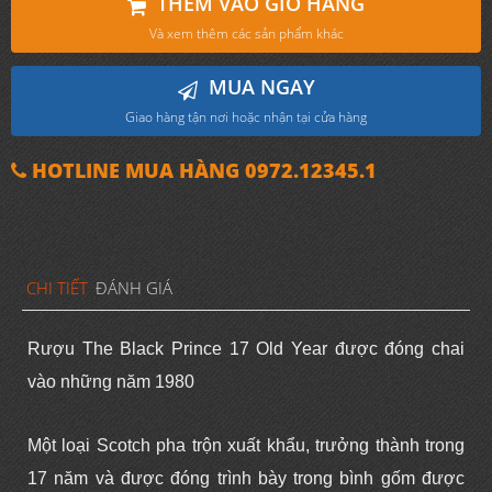
THÊM VÀO GIỎ HÀNG
Và xem thêm các sản phẩm khác
MUA NGAY
Giao hàng tận nơi hoặc nhận tại cửa hàng
HOTLINE MUA HÀNG 0972.12345.1
CHI TIẾT
ĐÁNH GIÁ
Rượu The Black Prince 17 Old Year được đóng chai
vào
những năm 1980
Một loại Scotch pha trộn xuất khẩu, trưởng thành trong
17
năm và được đóng trình bày trong bình gốm được