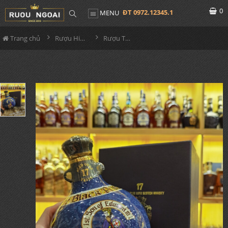
0
ĐT 0972.12345.1
MENU
Trang chủ
Rượu Hiếm - Cũ
Rượu The Black Prince 17 Old Year