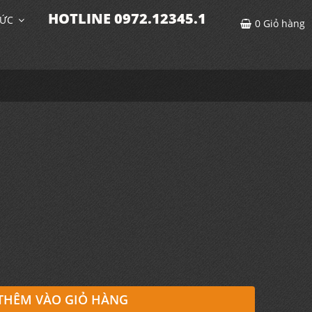
HOTLINE 0972.12345.1
TỨC
0
Giỏ hàng
THÊM VÀO GIỎ HÀNG