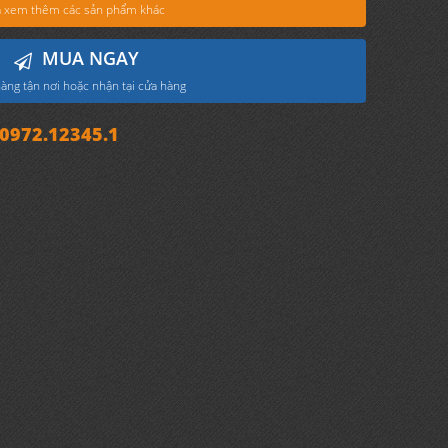
 xem thêm các sản phẩm khác
MUA NGAY
àng tận nơi hoặc nhận tại cửa hàng
972.12345.1