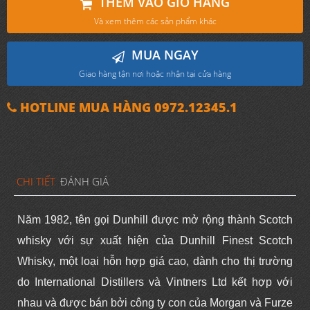
THÊM VÀO GIỎ HÀNG
Và xem thêm các sản phẩm khác
MUA NGAY
Giao hàng tận nơi hoặc nhận tại cửa hàng
HOTLINE MUA HÀNG 0972.12345.1
CHI TIẾT
ĐÁNH GIÁ
Năm 1982, tên gọi Dunhill được mở rộng thành Scotch
whisky với sự xuất hiện của Dunhill Finest Scotch
Whisky, một loại hỗn hợp giá cao, dành cho thị trường
do International Distillers và Vintners Ltd kết hợp với
nhau và được bán bởi công ty con của Morgan và Furze