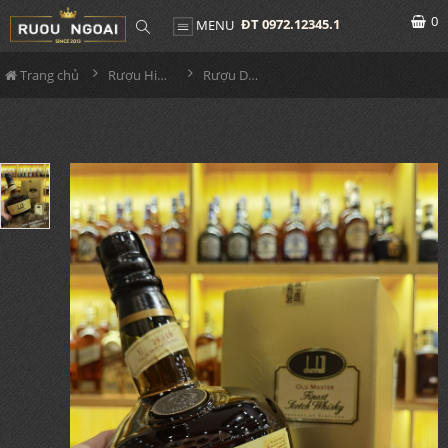
0
ĐT 0972.12345.1
MENU
Trang chủ
Rượu Hiếm - Cũ
Rượu Dunhill Old Master Limiter