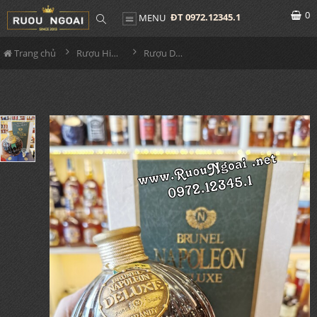
0
ĐT 0972.12345.1
MENU
Trang chủ
Rượu Hiếm - Cũ
Rượu Deluxe Napoleon