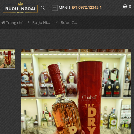
0
ĐT 0972.12345.1
MENU
Trang chủ
Rượu Hiếm - Cũ
Rượu Chabot Dry 500ml