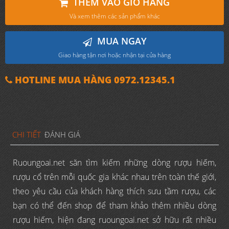
THÊM VÀO GIỎ HÀNG
Và xem thêm các sản phẩm khác
MUA NGAY
Giao hàng tận nơi hoặc nhận tại cửa hàng
HOTLINE MUA HÀNG 0972.12345.1
CHI TIẾT
ĐÁNH GIÁ
Ruoungoai.net săn tìm kiếm những dòng rượu hiếm,
rượu cổ trên mỗi quốc gia khác nhau trên toàn thế giới,
theo yêu cầu của khách hàng thích sưu tầm rượu, các
bạn có thể đến shop để tham khảo thêm nhiều dòng
rượu hiếm, hiện đang ruoungoai.net sở hữu rất nhiều