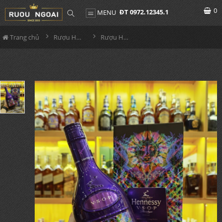
0
ĐT 0972.12345.1
MENU
Trang chủ
Rượu Hennessy
Rượu Hennessy VSOP Limited Tím