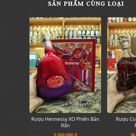
SẢN PHẨM CÙNG LOẠI
Rượu Co
Rượu Hennessy XO Phiên Bản
Rắn
36
5.500.000 đ