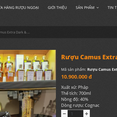
A HÀNG RƯỢU NGOẠI
GIỚI THIỆU
SẢN PHẨM
TIN 
Rượu Camus Extra Dark & Intense Mới
Rượu Camus Extra
Mã sản phẩm:
Rượu Camus Ext
10.900.000 đ
Xuất xứ: Pháp
Thể tích: 700ml
Nồng độ: 40%
Dòng rượu: Cognac