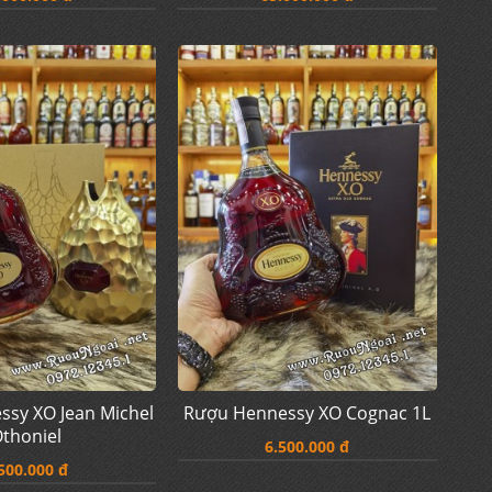
sy XO Jean Michel
Rượu Hennessy XO Cognac 1L
thoniel
6.500.000 đ
500.000 đ