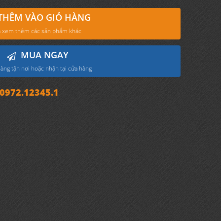
THÊM VÀO GIỎ HÀNG
 xem thêm các sản phẩm khác
MUA NGAY
àng tận nơi hoặc nhận tại cửa hàng
972.12345.1