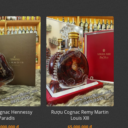
gnac Hennessy
Rượu Cognac Remy Martin
Paradis
Louis XIII
.000.000 đ
65.000.000 đ