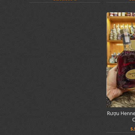
Rượu Hennes
O
5.