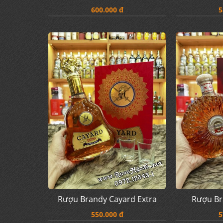
600.000 đ
5
Rượu Brandy Cayard Extra
Rượu Br
550.000 đ
5