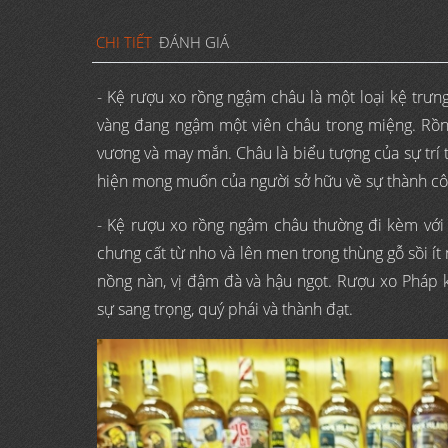
CHI TIẾT
ĐÁNH GIÁ
- Kệ rượu xo rồng ngậm châu là một loại kệ trưn
vàng đang ngậm một viên châu trong miệng. Rồng
vương và may mắn. Châu là biểu tượng của sự trí 
hiện mong muốn của người sở hữu về sự thành côn
- Kệ rượu xo rồng ngậm châu thường đi kèm với 
chưng cất từ nho và lên men trong thùng gỗ sồi 
nồng nàn, vị đậm đà và hậu ngọt. Rượu xo Pháp k
sự sang trọng, quý phái và thành đạt.