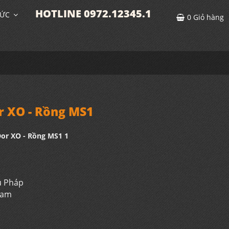
HOTLINE 0972.12345.1
TỨC
0
Giỏ hàng
r XO - Rồng MS1
or XO - Rồng MS1 1
u Pháp
 Nam