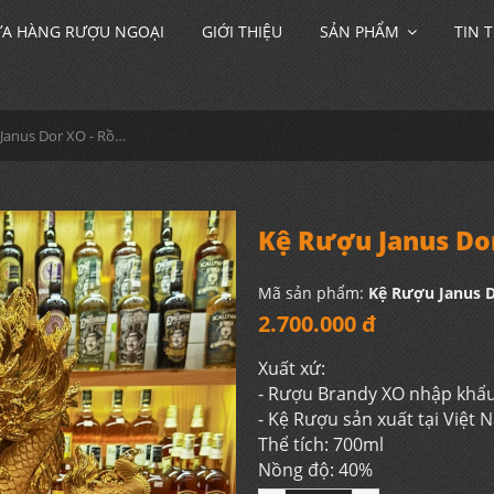
A HÀNG RƯỢU NGOẠI
GIỚI THIỆU
SẢN PHẨM
TIN 
Kệ Rượu Janus Dor XO - Rồng MS1
Kệ Rượu Janus Do
Mã sản phẩm:
Kệ Rượu Janus D
2.700.000 đ
Xuất xứ:
- Rượu Brandy XO nhập khẩ
- Kệ Rượu sản xuất tại Việt
Thể tích: 700ml
Nồng độ: 40%