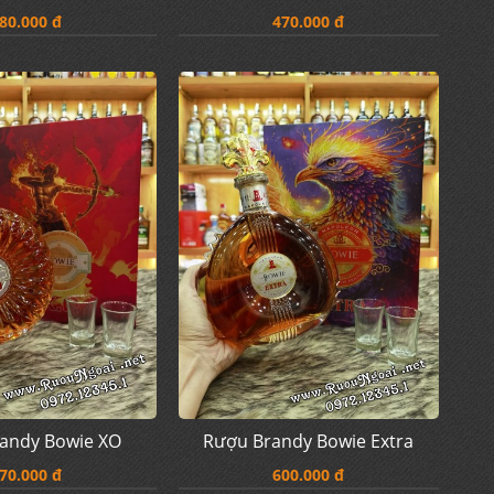
80.000 đ
470.000 đ
andy Bowie XO
Rượu Brandy Bowie Extra
70.000 đ
600.000 đ