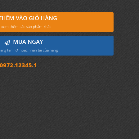
THÊM VÀO GIỎ HÀNG
 xem thêm các sản phẩm khác
MUA NGAY
àng tận nơi hoặc nhận tại cửa hàng
972.12345.1