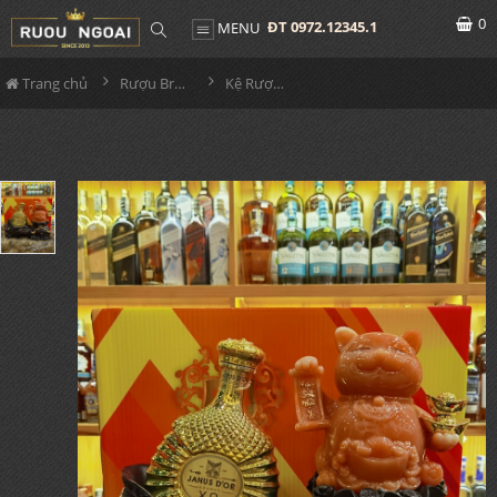
0
ĐT 0972.12345.1
MENU
Trang chủ
Rượu Brandy
Kệ Rượu Janus Dor XO - Mèo Thần Tài Đỏ 2023