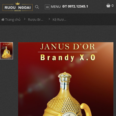
0
ĐT 0972.12345.1
MENU
Trang chủ
Rượu Brandy
Kệ Rượu Janus Dor XO - Mèo Nhật 2023