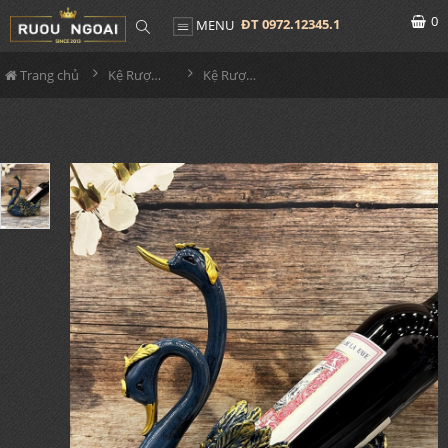
0
ĐT 0972.12345.1
MENU
Trang chủ
Kệ Rượu Siêu Đẹp
Kệ Rượu Thiên Nga MS16