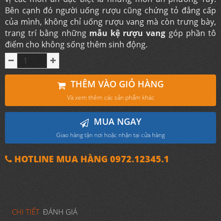
Bên cạnh đó người uống rượu cũng chứng tỏ đẳng cấp
của mình, không chỉ uống rượu vang mà còn trưng bày,
trang trí bằng những
mẫu kệ rượu vang
góp phần tô
điểm cho không sống thêm sinh động.
THÊM VÀO GIỎ HÀNG
Và xem thêm các sản phẩm khác
MUA NGAY
Giao hàng tận nơi hoặc nhận tại cửa hàng
HOTLINE MUA HÀNG 0972.12345.1
CHI TIẾT
ĐÁNH GIÁ