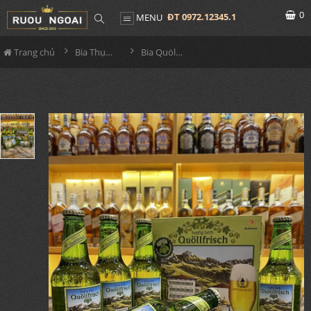
0
ĐT 0972.12345.1
MENU
Trang chủ
Bia Thụy Sĩ
Bia Quöllfrisch Hopfig Herb (5 loại hoa bia)