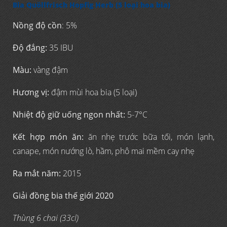
Bia Quöllfrisch Hopfig Herb (5 loại hoa bia)
Nồng độ cồn
: 5%
Độ đắng:
35 IBU
Màu:
vàng đậm
Hương vị:
đậm mùi hoa bia (5 loại)
Nhiệt độ giữ uống ngon nhất:
5-7°C
Kết hợp món ăn:
ăn nhẹ trước bữa tối, món lạnh,
canape, món nướng lò, hầm, phô mai mềm cay nhẹ
Ra mắt năm:
2015
Giải đồng bia thế giới 2020
Thùng 6 chai (33cl)