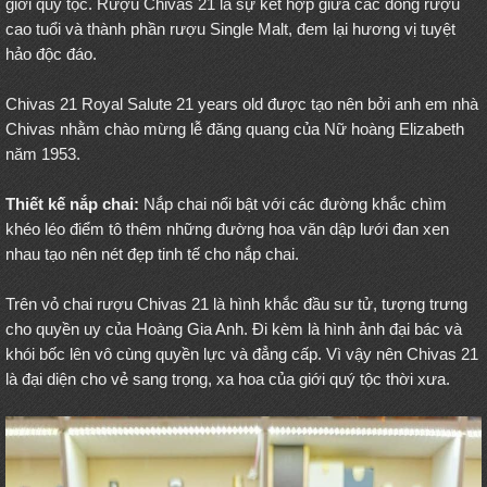
giới quý tộc. Rượu Chivas 21 là sự kết hợp giữa các dòng rượu
cao tuổi và thành phần rượu Single Malt, đem lại hương vị tuyệt
hảo độc đáo.
Chivas 21 Royal Salute 21 years old được tạo nên bởi anh em nhà
Chivas nhằm chào mừng lễ đăng quang của Nữ hoàng Elizabeth
năm 1953.
Thiết kế nắp chai:
Nắp chai nổi bật với các đường khắc chìm
khéo léo điểm tô thêm những đường hoa văn dập lưới đan xen
nhau tạo nên nét đẹp tinh tế cho nắp chai.
Trên vỏ chai rượu Chivas 21 là hình khắc đầu sư tử, tượng trưng
cho quyền uy của Hoàng Gia Anh. Đi kèm là hình ảnh đại bác và
khói bốc lên vô cùng quyền lực và đẳng cấp. Vì vậy nên Chivas 21
là đại diện cho vẻ sang trọng, xa hoa của giới quý tộc thời xưa.