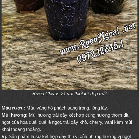
Rượu Chivas 21 với thiết kế đẹp mắt
Màu rượu:
Màu vàng hổ phách sang trọng, lộng lẫy.
Mùi hương:
Mùi hương trái cây kết hợp cùng hương thơm dịu
ngọt của hoa quả: quả lê ngọt, trái cây khô, cherry, vani kèm mùi
khói thoang thoảng.
Vị:
Sản phẩm là sự kết hợp đầy thú vị của những hương vị ngọt