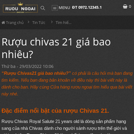
0
ĐT 0972.12345.1
MENU
Trang chủ
Tin Tức
Tìm hiểu về rượu
Rượu chivas 21 giá bao
nhiêu?
Thứ ba - 29/03/2022 10:06
“
Rượu Chivas
21
giá bao nhiêu?”
có phải là câu hỏi mà bạn đang
tìm kiếm. Nếu bạn đang băn khoăn về điều này thì bài viết này là
dành cho bạn. Hãy cùng Cửa hàng rượu ngoại tìm hiểu qua bài viết
này nhé.
Đặc điểm nổi bật của rượu Chivas 21.
Rượu Chivas Royal Salute 21 years old là dòng sản phẩm hạng
sang của nhà Chivas dành cho người sành rượu trên thế giới và