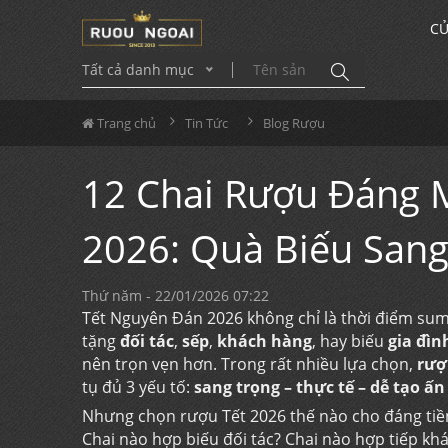
CỬ
Tất cả danh mục
Trang chủ
Tin Tức
Blog Rượu
12 Chai Rượu Đáng 
2026: Quà Biếu San
Thứ năm - 22/01/2026 07:22
Tết Nguyên Đán 2026 không chỉ là thời điểm su
tặng
đối tác
,
sếp
,
khách hàng
, hay biếu
gia đìn
nên trọn vẹn hơn. Trong rất nhiều lựa chọn,
rượ
tụ đủ 3 yếu tố:
sang trọng – thực tế – dễ tạo ấ
Nhưng chọn rượu Tết 2026 thế nào cho đáng tiề
Chai nào hợp biếu đối tác? Chai nào hợp tiếp kh