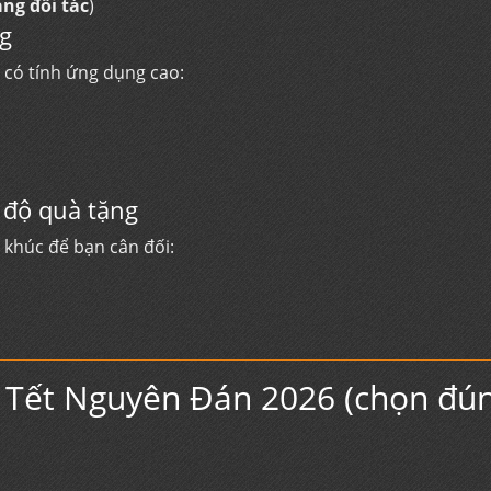
ặng đối tác
)
ng
 có tính ứng dụng cao:
 độ quà tặng
 khúc để bạn cân đối:
u Tết Nguyên Đán 2026 (chọn đún