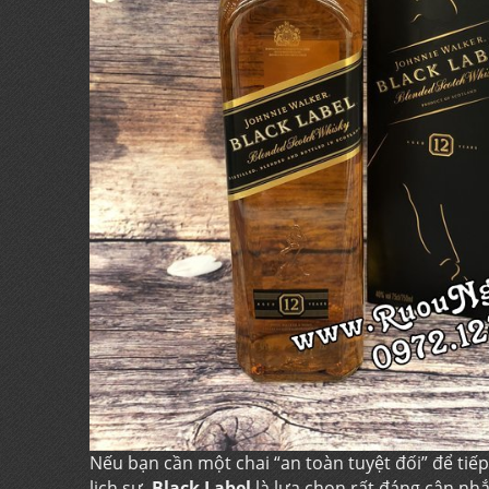
Nếu bạn cần một chai “an toàn tuyệt đối” để ti
lịch sự,
Black Label
là lựa chọn rất đáng cân nh