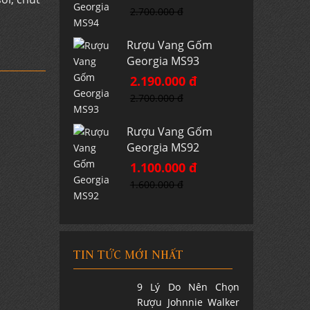
2.700.000 đ
Rượu Vang Gốm
Georgia MS93
2.190.000 đ
2.700.000 đ
Rượu Vang Gốm
Georgia MS92
1.100.000 đ
1.600.000 đ
TIN TỨC MỚI NHẤT
9 Lý Do Nên Chọn
Rượu Johnnie Walker