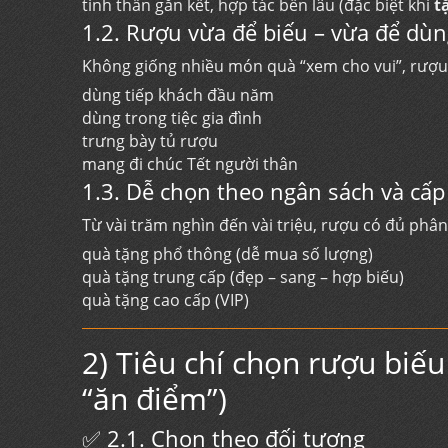
tinh thần gắn kết, hợp tác bền lâu (đặc biệt khi
t
1.2. Rượu vừa để biếu – vừa để dù
Không giống nhiều món quà “xem cho vui”, rượu
dùng tiếp khách đầu năm
dùng trong tiệc gia đình
trưng bày tủ rượu
mang đi chúc Tết người thân
1.3. Dễ chọn theo ngân sách và cấp
Từ vài trăm nghìn đến vài triệu, rượu có đủ phân
quà tặng phổ thông (dễ mua số lượng)
quà tặng trung cấp (đẹp – sang – hợp biếu)
quà tặng cao cấp (VIP)
2) Tiêu chí chọn rượu biế
“ăn điểm”)
✅ 2.1. Chọn theo đối tượng