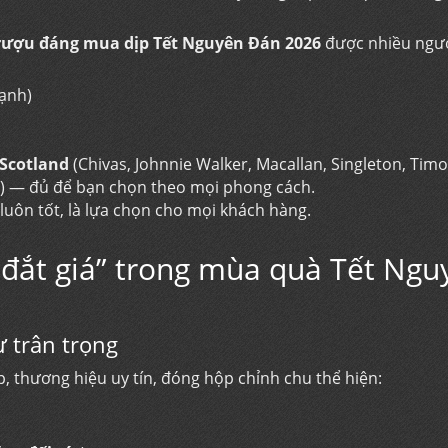
 rượu đáng mua dịp Tết Nguyên Đán 2026
được nhiều ngư
ạnh)
 Scotland
(Chivas, Johnnie Walker, Macallan, Singleton, Tim
) — đủ để bạn chọn theo mọi phong cách.
luôn tốt, là lựa chọn cho mọi khách hàng.
 “đắt giá” trong mùa quà Tết Ngu
ự trân trọng
ẹp, thương hiệu uy tín, đóng hộp chỉnh chu thể hiện: