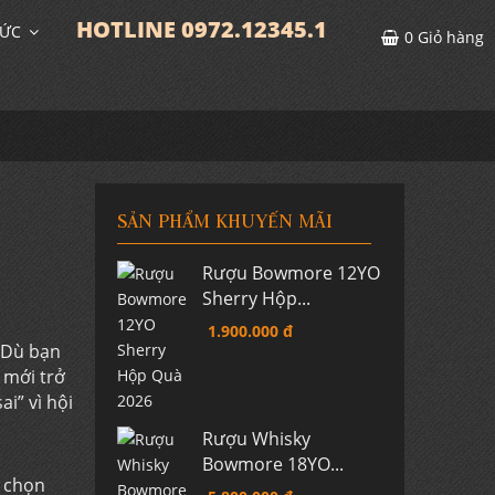
HOTLINE 0972.12345.1
TỨC
0
Giỏ hàng
SẢN PHẨM KHUYẾN MÃI
Rượu Bowmore 12YO
Sherry Hộp...
1.900.000 đ
 Dù bạn
 mới trở
i” vì hội
Rượu Whisky
Bowmore 18YO...
: chọn