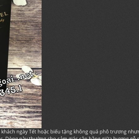
ếp khách ngày Tết hoặc biếu tặng không quá phô trương như
ắc. Dòng này thường cho cảm giác cân bằng giữa hương gỗ s