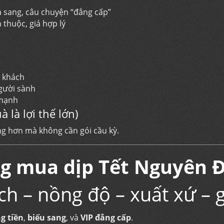
 sang, câu chuyện “đẳng cấp”
thuộc, giá hợp lý
p khách
người sành
 mạnh
 là lợi thế lớn)
g hơn mà không cần gói cầu kỳ.
ng mua dịp Tết Nguyên 
ch – nồng độ – xuất xứ – g
g tiền
,
biếu sang
, và
VIP đẳng cấp
.