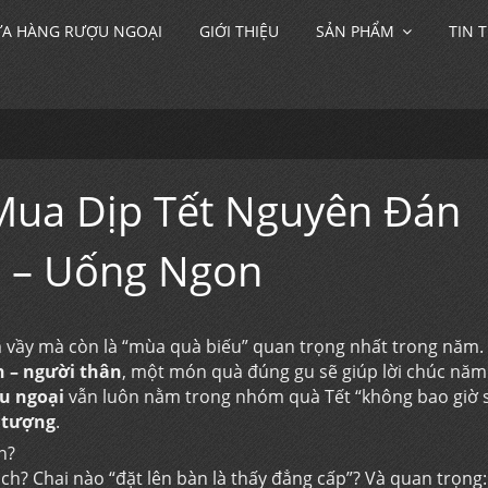
A HÀNG RƯỢU NGOẠI
GIỚI THIỆU
SẢN PHẨM
TIN 
Mua Dịp Tết Nguyên Đán
g – Uống Ngon
m vầy mà còn là “mùa quà biếu” quan trọng nhất trong năm.
h – người thân
, một món quà đúng gu sẽ giúp lời chúc năm
u ngoại
vẫn luôn nằm trong nhóm quà Tết “không bao giờ sa
n tượng
.
n?
ách? Chai nào “đặt lên bàn là thấy đẳng cấp”? Và quan trọng