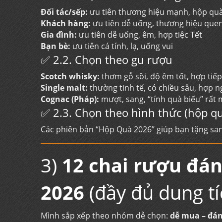
Đối tác/sếp:
ưu tiên thương hiệu mạnh, hộp quà
Khách hàng:
ưu tiên dễ uống, thương hiệu quen 
Gia đình:
ưu tiên dễ uống, êm, hợp tiệc Tết
Bạn bè:
ưu tiên cá tính, lạ, uống vui
✅ 2.2. Chọn theo gu rượu
Scotch whisky:
thơm gỗ sồi, độ êm tốt, hợp tiế
Single malt:
thường tinh tế, có chiều sâu, hợp 
Cognac (Pháp):
mượt, sang, “tính quà biếu” rất
✅ 2.3. Chọn theo hình thức (hộp quà
Các phiên bản “Hộp Quà 2026” giúp bạn tặng san
3)
12 chai rượu đá
2026
(đầy đủ dung tí
Mình sắp xếp theo nhóm dễ chọn:
dễ mua – đán